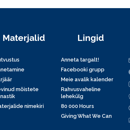
Materjalid
Lingid
tvustus
Anneta targalt!
nnetamine
Facebooki grupp
rjäär
Meie avalik kalender
vinud mõistete
Rahvusvaheline
nastik
lehekülg
terjalide nimekiri
80 000 Hours
Giving What We Can