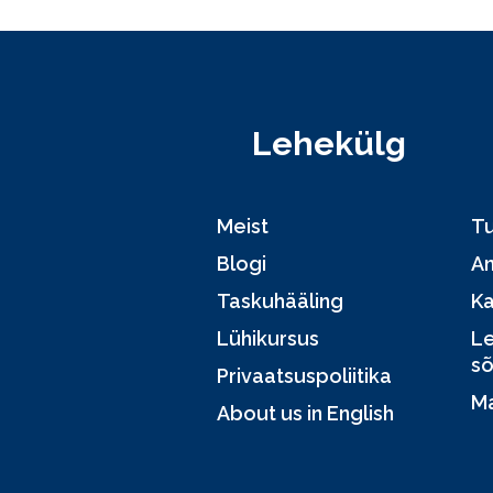
Lehekülg
Meist
Tu
Blogi
A
Taskuhääling
Ka
Lühikursus
Le
sõ
Privaatsuspoliitika
Ma
About us in English