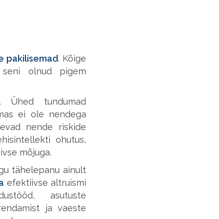
e pakilisemad
. Kõige
 seni olnud pigem
id. Ühed tundumad
amas ei ole nendega
levad nende riskide
sintellekti ohutus,
ivse mõjuga.
gu tähelepanu ainult
a
efektiivse altruismi
dustööd, asutuste
rendamist ja vaeste