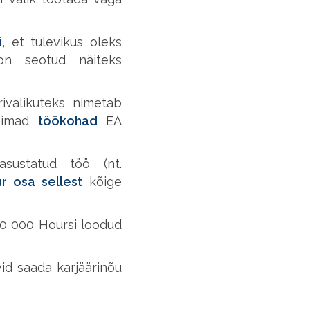
i
, et tulevikus oleks
on seotud näiteks
ivalikuteks nimetab
seimad
töökohad
EA
sustatud töö (nt.
r osa sellest
kõige
 80 000 Hoursi loodud
vid saada karjäärinõu