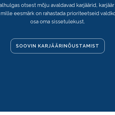
alhulgas otsest mõju avaldavad karjäärid, karjäär
, mille eesmärk on rahastada prioriteetseid valdk
osa oma sissetulekust.
SOOVIN KARJÄÄRI­NÕUSTAMIST