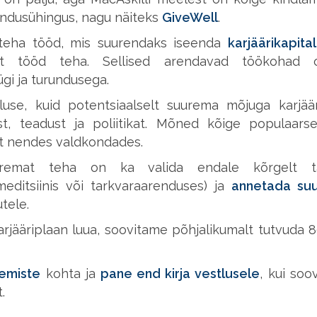
lundusühingus, nagu näiteks
GiveWell
.
teha tööd, mis suurendaks iseenda
karjäärikapital
at tööd teha. Sellised arendavad töökohad 
gi ja turundusega.
use, kuid potentsiaalselt suurema mõjuga karjäär
ust, teadust ja poliitikat. Mõned kõige populaar
t nendes valdkondades.
paremat teha on ka valida endale kõrgelt ta
meditsiinis või tarkvaraarenduses) ja
annetada suu
tele.
arjääriplaan luua, soovitame põhjalikumalt tutvuda
emiste
kohta ja
pane end kirja vestlusele
, kui soo
.