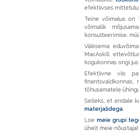
efektiivses mittetu
Teine võimalus on 
võimalik mõjusam
konsulteerimise, müü
Väiksema eduvõimal
MacAskill ettevõtl
kogukonnas ongi jus
Efektiivne viis 
finantsvaldkonnas, 
tõhusamatele ühingu
Selleks, et endale k
materjalidega
.
Loe
meie grupi teg
ühelt meie nõustajalt