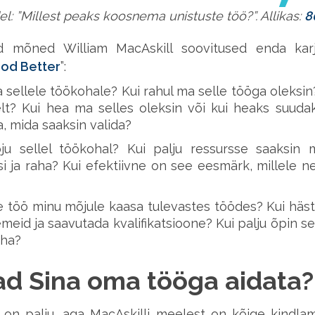
l: ”Millest peaks koosnema unistuste töö?”. Allikas:
8
d mõned William MacAskill soovitused enda karj
od Better
”:
 sellele töökohale? Kui rahul ma selle tööga oleksi
elt? Kui hea ma selles oleksin või kui heaks suuda
, mida saaksin valida?
 sellel töökohal? Kui palju ressursse saaksin m
si ja raha? Kui efektiivne on see eesmärk, millele n
e töö minu mõjule kaasa tulevastes töödes? Kui häst
emeid ja saavutada kvalifikatsioone? Kui palju õpin s
eha?
ad Sina oma tööga aidata?
i
on palju, aga MacAskilli meelest on kõige kindla