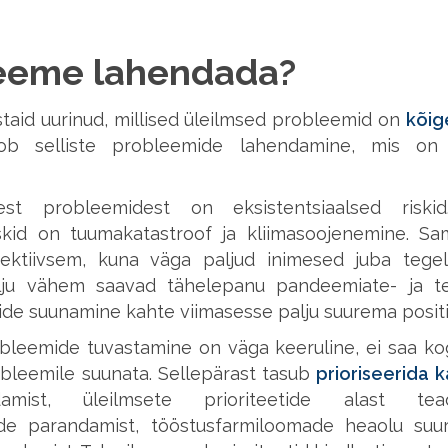
leeme lahendada?
taid uurinud, millised üleilmsed probleemid on
kõig
b selliste probleemide lahendamine, mis on
test probleemidest on eksistentsiaalsed risk
riskid on tuumakatastroof ja kliimasoojenemine. S
ektiivsem, kuna väga paljud inimesed juba tege
alju vähem saavad tähelepanu pandeemiate- ja tehi
ide suunamine kahte viimasesse palju suurema positi
bleemide tuvastamine on väga keeruline, ei saa ko
bleemile suunata. Sellepärast tasub
prioriseerida k
mist, üleilmsete prioriteetide alast tea
ide parandamist, tööstusfarmiloomade heaolu suu