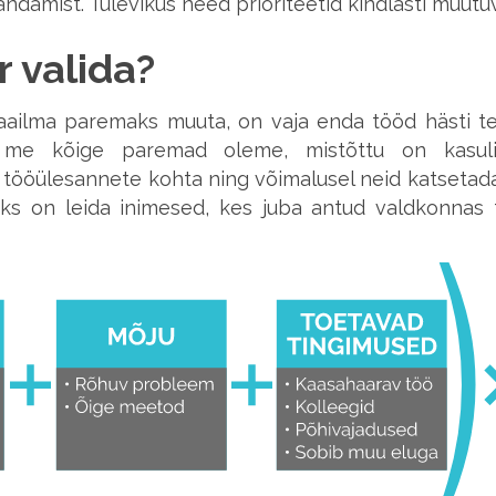
andamist. Tulevikus need prioriteetid kindlasti muutu
r valida?
aailma paremaks muuta, on vaja enda tööd hästi te
s me kõige paremad oleme, mistõttu on kasuli
 tööülesannete kohta ning võimalusel neid katsetada
eks on leida inimesed, kes juba antud valdkonnas