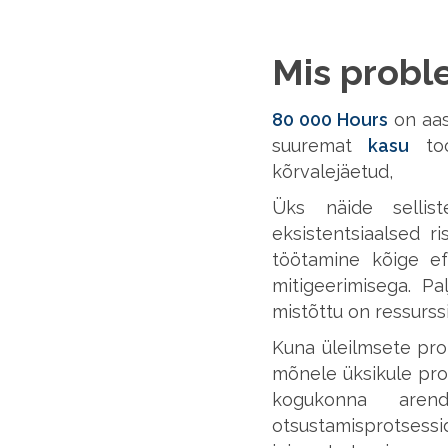
Mis prob
80 000 Hours
on aas
suuremat
kasu
too
kõrvalejäetud,
Üks näide sellis
eksistentsiaalsed 
töötamine kõige ef
mitigeerimisega. P
mistõttu on ressurss
Kuna üleilmsete pro
mõnele üksikule pro
kogukonna arenda
otsustamisprotsess