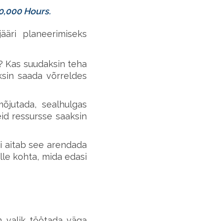
0,000 Hours.
ääri planeerimiseks
n? Kas suudaksin teha
ksin saada võrreldes
õjutada, sealhulgas
eid ressursse saaksin
i aitab see arendada
elle kohta, mida edasi
m valik töötada väga