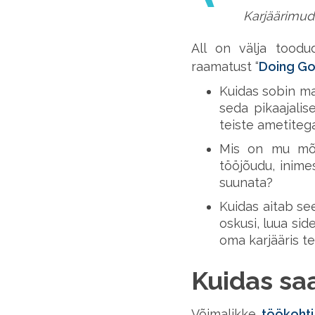
Karjäärimude
All on välja toodu
raamatust “
Doing Go
Kuidas sobin ma
seda pikaajalis
teiste ametitega
Mis on mu mõju
tööjõudu, inime
suunata?
Kuidas aitab se
oskusi, luua sid
oma karjääris t
Kuidas sa
Võimalikke
töökoht