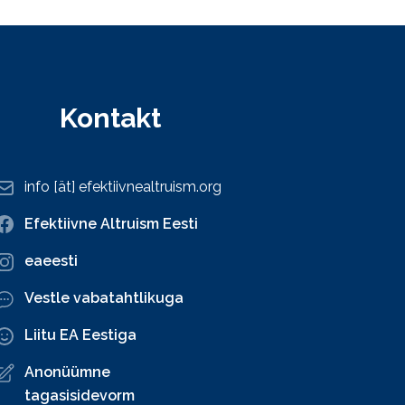
Kontakt
info [ät] efektiivnealtruism.org
Efektiivne Altruism Eesti
eaeesti
Vestle vabatahtlikuga
Liitu EA Eestiga
Anonüümne
tagasisidevorm