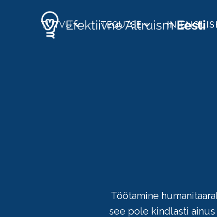
TUTVU
TEGUTSE
IN ENGLIS
Töötamine humanitaarab
see pole kindlasti ainu