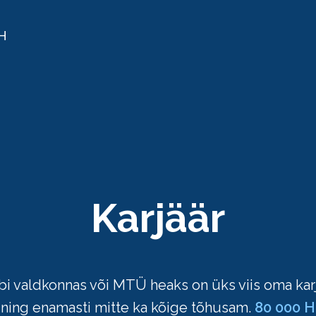
H
Karjäär
i valdkonnas või MTÜ heaks on üks viis oma karj
s ning enamasti mitte ka kõige tõhusam.
80 000 H