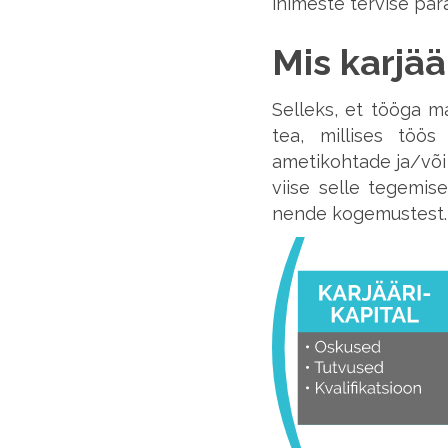
inimeste tervise par
Mis karjää
Selleks, et tööga m
tea, millises töö
ametikohtade ja/või
viise selle tegemis
nende kogemustest.