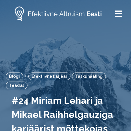
•
Blogi
Efektiivne karjäär
Taskuhääling
Teadus
#24 Miriam Lehari ja
Mikael Raihhelgauziga
karjäärist mõttekojas