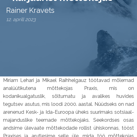
Rainer Kravets
12. aprill 2023
Miriam Lehari ja Mikael Raihhelgauz töötavad mõlemad
analüütikutena mõttekojas Praxis, mis on
kodanikualgatuslik, sõltumatu ja avalikes huvides
tegutsev asutus, mis loodi 2000. aastal. Nüüdseks on nad
arenenud Kesk- ja Ida-Euroopa üheks suurimaks sotsiaal-
majanduslike teemade mõttekojaks. Seekordses osas
andsime ülevaate mõttekodade rollist ühiskonnas, tööst
Praxises ja arutlesime selle üle, mida töö mõttekojas