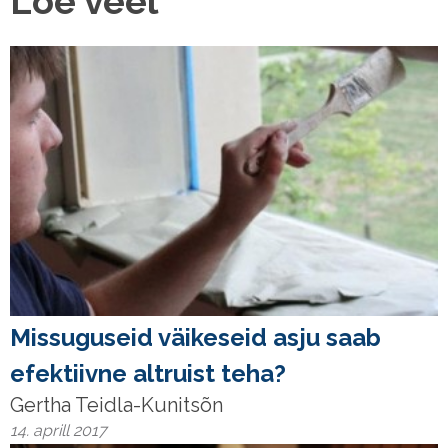
Loe veel
Missuguseid väikeseid asju saab
efektiivne altruist teha?
Gertha Teidla-Kunitsõn
14. aprill 2017