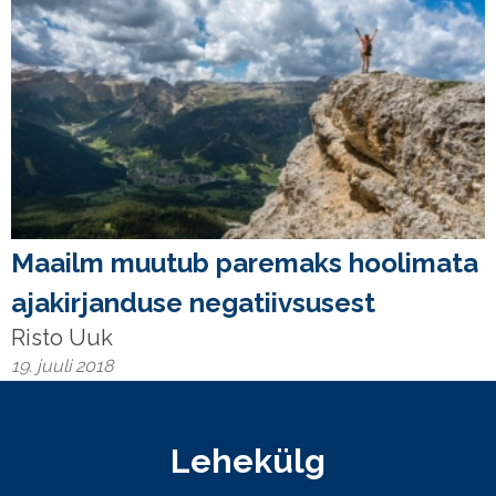
Maailm muutub paremaks hoolimata
ajakirjanduse negatiivsusest
Risto Uuk
19. juuli 2018
Lehekülg