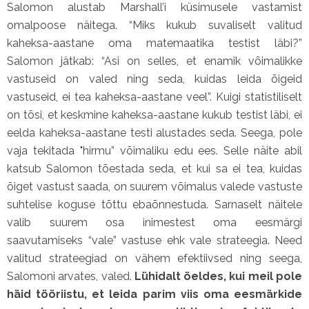
Salomon alustab Marshall’i küsimusele vastamist
omalpoose näitega. “Miks kukub suvaliselt valitud
kaheksa-aastane oma matemaatika testist läbi?”
Salomon jätkab: “Asi on selles, et enamik võimalikke
vastuseid on valed ning seda, kuidas leida õigeid
vastuseid, ei tea kaheksa-aastane veel”. Kuigi statistiliselt
on tõsi, et keskmine kaheksa-aastane kukub testist läbi, ei
eelda kaheksa-aastane testi alustades seda. Seega, pole
vaja tekitada "hirmu” võimaliku edu ees. Selle näite abil
katsub Salomon tõestada seda, et kui sa ei tea, kuidas
õiget vastust saada, on suurem võimalus valede vastuste
suhtelise koguse tõttu ebaõnnestuda. Sarnaselt näitele
valib suurem osa inimestest oma eesmärgi
saavutamiseks “vale” vastuse ehk vale strateegia. Need
valitud strateegiad on vähem efektiivsed ning seega,
Salomoni arvates, valed.
Lühidalt öeldes, kui meil pole
häid tööriistu, et leida parim viis oma eesmärkide