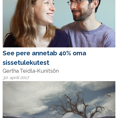
See pere annetab 40% oma
sissetulekutest
Gertha Teidla-Kunitsõn
30. aprill 2017