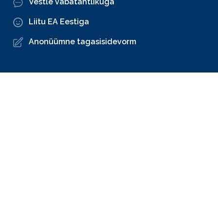
Vestle vabatahtlikuga
Liitu EA Eestiga
Anonüümne tagasisidevorm