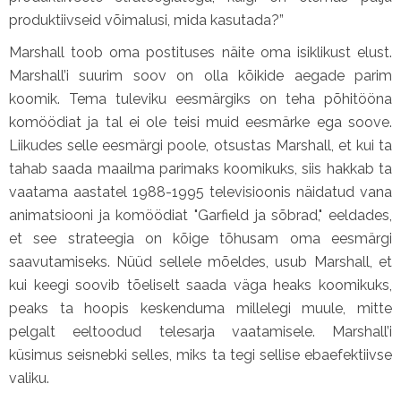
produktiivseid võimalusi, mida kasutada?”
Marshall toob oma postituses näite oma isiklikust elust.
Marshall’i suurim soov on olla kõikide aegade parim
koomik. Tema tuleviku eesmärgiks on teha põhitööna
komöödiat ja tal ei ole teisi muid eesmärke ega soove.
Liikudes selle eesmärgi poole, otsustas Marshall, et kui ta
tahab saada maailma parimaks koomikuks, siis hakkab ta
vaatama aastatel 1988-1995 televisioonis näidatud vana
animatsiooni ja komöödiat "Garfield ja sõbrad," eeldades,
et see strateegia on kõige tõhusam oma eesmärgi
saavutamiseks. Nüüd sellele mõeldes, usub Marshall, et
kui keegi soovib tõeliselt saada väga heaks koomikuks,
peaks ta hoopis keskenduma millelegi muule, mitte
pelgalt eeltoodud telesarja vaatamisele. Marshall’i
küsimus seisnebki selles, miks ta tegi sellise ebaefektiivse
valiku.