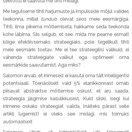
seetõttu ei saavuta me tihti midagi.
Me tegutseme tihti harjumuste ja impulsside mõjul valides
teekonna, millel
tundub
olevat seos meie eesmärgiga.
Tihti, ilma pikema mõtlemiseta, hakkame seda teekonda
kohe läbima. Siis selgub, et see, mida me peame esmalt
kõige efektiivsemaks strateegiaks, pole tegelikult tihti
meie eesmärki toetav. Me ei tee strateegilisi valikuid, ei
vähenda strateegiate valikut ega optimeeri oma
eesmärkide saavutamist. Aga miks?
Salomon arvab, et inimesed ei kasuta oma täit intelligentsi
potentsiaali. Töenäoliselt vaid 5% elanikkonnast omab
piisavat abstraktse mõtlemise oskust, et aru saada,
strateegia jälgimise kasulikkusest. Kuid siiski, isegi kui
inimene oskaks strateegiat valida, (näiteks pärast selle
artikli lugemist) ei oleks see midagi, mis toimuks
automaatselt.