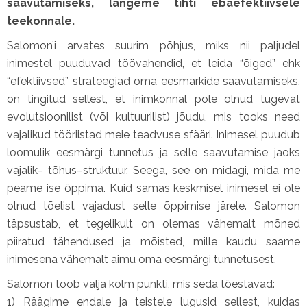
saavutamiseks, langeme tihti ebaefektiivsele
teekonnale.
Salomon’i arvates suurim põhjus, miks nii paljudel
inimestel puuduvad töövahendid, et leida “õiged” ehk
“efektiivsed” strateegiad oma eesmärkide saavutamiseks,
on tingitud sellest, et inimkonnal pole olnud tugevat
evolutsioonilist (või kultuurilist) jõudu, mis tooks need
vajalikud tööriistad meie teadvuse sfääri. Inimesel puudub
loomulik eesmärgi tunnetus ja selle saavutamise jaoks
vajalik– tõhus–struktuur. Seega, see on midagi, mida me
peame ise õppima. Kuid samas keskmisel inimesel ei ole
olnud tõelist vajadust selle õppimise järele. Salomon
täpsustab, et tegelikult on olemas vähemalt mõned
piiratud tähendused ja mõisted, mille kaudu saame
inimesena vähemalt aimu oma eesmärgi tunnetusest.
Salomon toob välja kolm punkti, mis seda tõestavad:
1) Räägime endale ja teistele lugusid sellest, kuidas