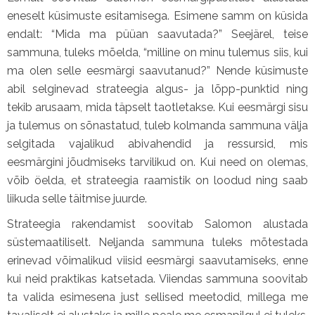
eneselt küsimuste esitamisega. Esimene samm on küsida
endalt: “Mida ma püüan saavutada?” Seejärel, teise
sammuna, tuleks mõelda, “milline on minu tulemus siis, kui
ma olen selle eesmärgi saavutanud?” Nende küsimuste
abil selginevad strateegia algus- ja lõpp-punktid ning
tekib arusaam, mida täpselt taotletakse. Kui eesmärgi sisu
ja tulemus on sõnastatud, tuleb kolmanda sammuna välja
selgitada vajalikud abivahendid ja ressursid, mis
eesmärgini jõudmiseks tarvilikud on. Kui need on olemas,
võib öelda, et strateegia raamistik on loodud ning saab
liikuda selle täitmise juurde.
Strateegia rakendamist soovitab Salomon alustada
süstemaatiliselt. Neljanda sammuna tuleks mõtestada
erinevad võimalikud viisid eesmärgi saavutamiseks, enne
kui neid praktikas katsetada. Viiendas sammuna soovitab
ta valida esimesena just sellised meetodid, millega me