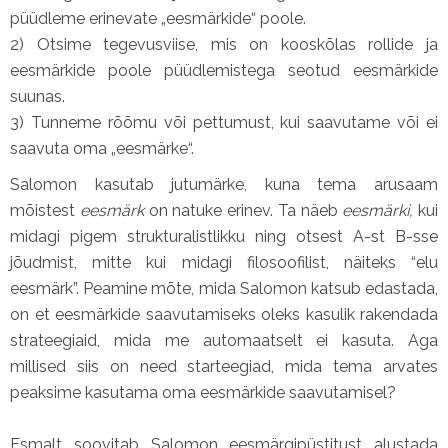
püüdleme erinevate „eesmärkide“ poole.
2) Otsime tegevusviise, mis on kooskõlas rollide ja
eesmärkide poole püüdlemistega seotud eesmärkide
suunas.
3) Tunneme rõõmu või pettumust, kui saavutame või ei
saavuta oma „eesmärke“.
Salomon kasutab jutumärke, kuna tema arusaam
mõistest
eesmärk
on natuke erinev. Ta näeb
eesmärki,
kui
midagi pigem strukturalistlikku ning otsest A-st B-sse
jõudmist, mitte kui midagi filosoofilist, näiteks “elu
eesmärk”. Peamine mõte, mida Salomon katsub edastada,
on et eesmärkide saavutamiseks oleks kasulik rakendada
strateegiaid, mida me automaatselt ei kasuta. Aga
millised siis on need starteegiad, mida tema arvates
peaksime kasutama oma eesmärkide saavutamisel?
Esmalt soovitab Salomon eesmärgipüstitust alustada