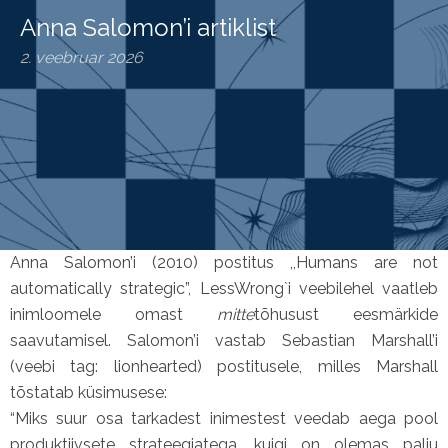
Anna Salomon’i artiklist
2. veebruar 2026
Anna Salomon’i (2010) postitus ,,Humans are not
automatically strategic”, LessWrong`i veebilehel vaatleb
inimloomele omast
mitte
tõhusust eesmärkide
saavutamisel. Salomon’i vastab Sebastian Marshall’i
(veebi tag: lionhearted) postitusele, milles Marshall
tõstatab küsimusese:
“Miks suur osa tarkadest inimestest veedab aega pool
produktiivsete strateegiatega, kuigi on olemas palju