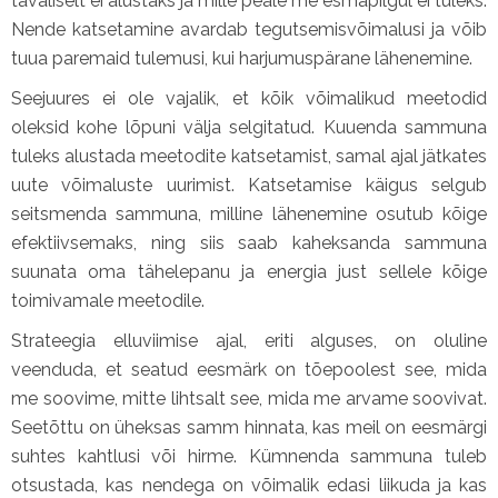
tavaliselt ei alustaks ja mille peale me esmapilgul ei tuleks.
Nende katsetamine avardab tegutsemisvõimalusi ja võib
tuua paremaid tulemusi, kui harjumuspärane lähenemine.
Seejuures ei ole vajalik, et kõik võimalikud meetodid
oleksid kohe lõpuni välja selgitatud. Kuuenda sammuna
tuleks alustada meetodite katsetamist, samal ajal jätkates
uute võimaluste uurimist. Katsetamise käigus selgub
seitsmenda sammuna, milline lähenemine osutub kõige
efektiivsemaks, ning siis saab kaheksanda sammuna
suunata oma tähelepanu ja energia just sellele kõige
toimivamale meetodile.
Strateegia elluviimise ajal, eriti alguses, on oluline
veenduda, et seatud eesmärk on tõepoolest see, mida
me soovime, mitte lihtsalt see, mida me arvame soovivat.
Seetõttu on üheksas samm hinnata, kas meil on eesmärgi
suhtes kahtlusi või hirme. Kümnenda sammuna tuleb
otsustada, kas nendega on võimalik edasi liikuda ja kas