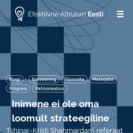
•
Blogi
Eneseareng
Filosoofia
Materjalid
Progress
Ratsionaalsus
Inimene ei ole oma
loomult strateegiline
Tshinar-Kristi Shahmardan’i referaat