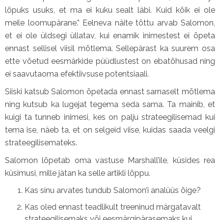
lõpuks usuks, et ma ei kuku sealt läbi. Kuid kõik ei ole
meile loomupärane.” Eelneva näite tõttu arvab Salomon,
et ei ole üldsegi üllatav, kui enamik inimestest ei õpeta
ennast sellisel viisil mõtlema. Sellepärast ka suurem osa
ette võetud eesmärkide püüdlustest on ebatõhusad ning
ei saavutaoma efektiivsuse potentsiaali.
Siiski katsub Salomon õpetada ennast sarnaselt mõtlema
ning kutsub ka lugejat tegema seda sama. Ta mainib, et
kuigi ta tunneb inimesi, kes on palju strateegilisemad kui
tema ise, näeb ta, et on selgeid viise, kuidas saada veelgi
strateegilisemateks.
Salomon lõpetab oma vastuse Marshall’ile, küsides rea
küsimusi, mille jätan ka selle artikli lõppu.
Kas sinu arvates tundub Salomon’i analüüs õige?
Kas oled ennast teadlikult treeninud märgatavalt
strateegilisemaks või eesmärgipärasemaks kui