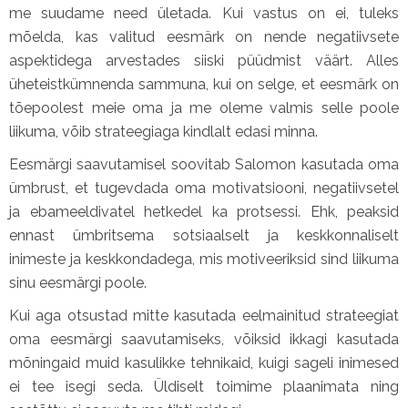
me suudame need ületada. Kui vastus on ei, tuleks
mõelda, kas valitud eesmärk on nende negatiivsete
aspektidega arvestades siiski püüdmist väärt. Alles
üheteistkümnenda sammuna, kui on selge, et eesmärk on
tõepoolest meie oma ja me oleme valmis selle poole
liikuma, võib strateegiaga kindlalt edasi minna.
Eesmärgi saavutamisel soovitab Salomon kasutada oma
ümbrust, et tugevdada oma motivatsiooni, negatiivsetel
ja ebameeldivatel hetkedel ka protsessi. Ehk, peaksid
ennast ümbritsema sotsiaalselt ja keskkonnaliselt
inimeste ja keskkondadega, mis motiveeriksid sind liikuma
sinu eesmärgi poole.
Kui aga otsustad mitte kasutada eelmainitud strateegiat
oma eesmärgi saavutamiseks, võiksid ikkagi kasutada
mõningaid muid kasulikke tehnikaid, kuigi sageli inimesed
ei tee isegi seda. Üldiselt toimime plaanimata ning