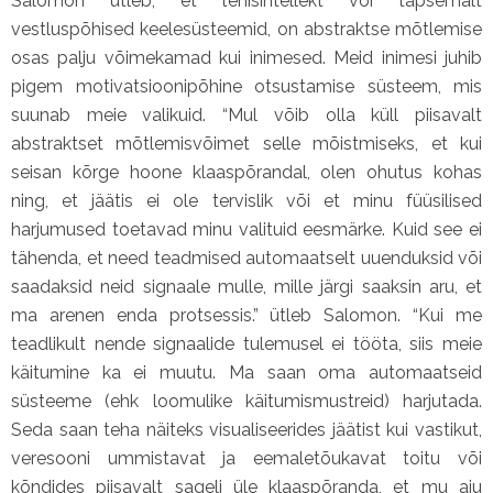
Salomon ütleb, et tehisintellekt või täpsemalt
vestluspõhised keelesüsteemid, on abstraktse mõtlemise
osas palju võimekamad kui inimesed. Meid inimesi juhib
pigem motivatsioonipõhine otsustamise süsteem, mis
suunab meie valikuid. “Mul võib olla küll piisavalt
abstraktset mõtlemisvõimet selle mõistmiseks, et kui
seisan kõrge hoone klaaspõrandal, olen ohutus kohas
ning, et jäätis ei ole tervislik või et minu füüsilised
harjumused toetavad minu valituid eesmärke. Kuid see ei
tähenda, et need teadmised automaatselt uuenduksid või
saadaksid neid signaale mulle, mille järgi saaksin aru, et
ma arenen enda protsessis.” ütleb Salomon. “Kui me
teadlikult nende signaalide tulemusel ei tööta, siis meie
käitumine ka ei muutu. Ma saan oma automaatseid
süsteeme (ehk loomulike käitumismustreid) harjutada.
Seda saan teha näiteks visualiseerides jäätist kui vastikut,
veresooni ummistavat ja eemaletõukavat toitu või
kõndides piisavalt sageli üle klaaspõranda, et mu aju