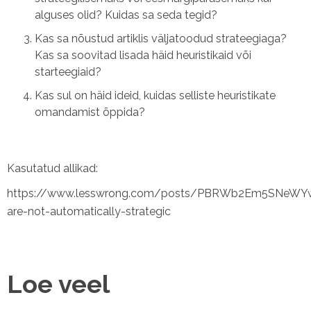
alguses olid? Kuidas sa seda tegid?
Kas sa nõustud artiklis väljatoodud strateegiaga?
Kas sa soovitad lisada häid heuristikaid või
starteegiaid?
Kas sul on häid ideid, kuidas selliste heuristikate
omandamist õppida?
Kasutatud allikad:
https://www.lesswrong.com/posts/PBRWb2Em5SNeW
are-not-automatically-strategic
Loe veel