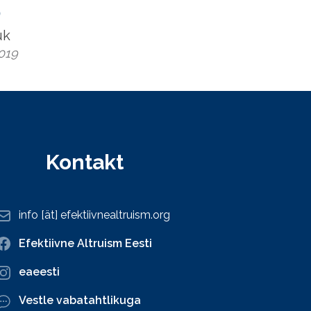
)
uk
2019
Kontakt
info [ät] efektiivnealtruism.org
Efektiivne Altruism Eesti
eaeesti
Vestle vabatahtlikuga