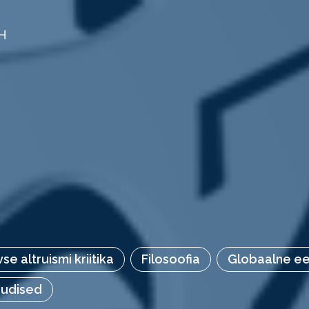
H
vse altruismi kriitika
Filosoofia
Globaalne ee
udised