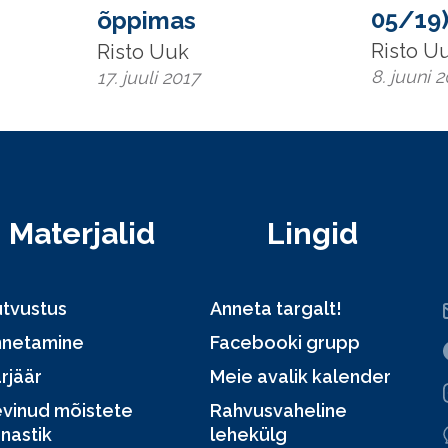
05/19
õppimas
Risto U
Risto Uuk
8. juuni 
17. juuli 2017
Materjalid
Lingid
tvustus
Anneta targalt!
nnetamine
Facebooki grupp
rjäär
Meie avalik kalender
vinud mõistete
Rahvusvaheline
nastik
lehekülg