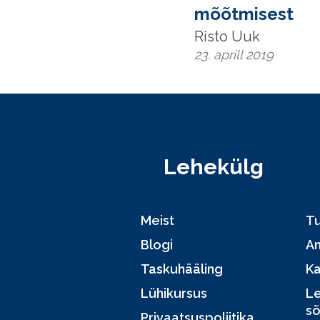
mõõtmisest
Risto Uuk
23. aprill 2019
Lehekülg
Meist
Tu
Blogi
A
Taskuhääling
Ka
Lühikursus
Le
sõ
Privaatsuspoliitika