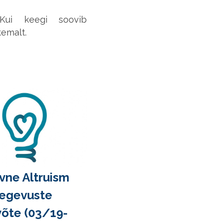
 Kui keegi soovib
emalt.
ivne Altruism
tegevuste
õte (03/19-