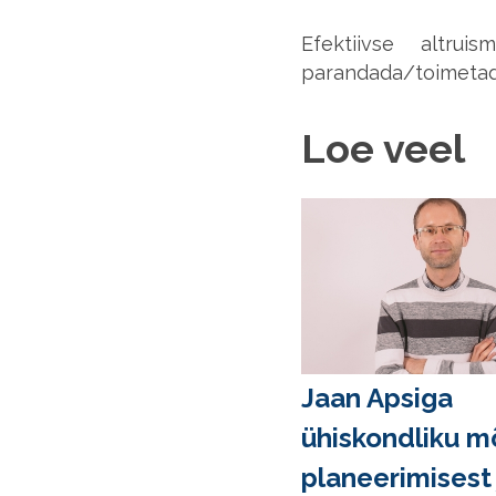
Efektiivse altru
parandada/toimetada
Loe veel
Jaan Apsiga
ühiskondliku m
planeerimisest 