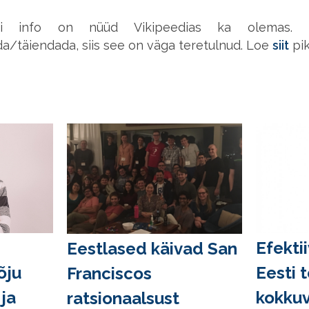
ismi info on nüüd Vikipeedias ka olemas.
/täiendada, siis see on väga teretulnud. Loe
siit
pik
Efekti
Eestlased käivad San
õju
Eesti 
Franciscos
ja
kokkuv
ratsionaalsust