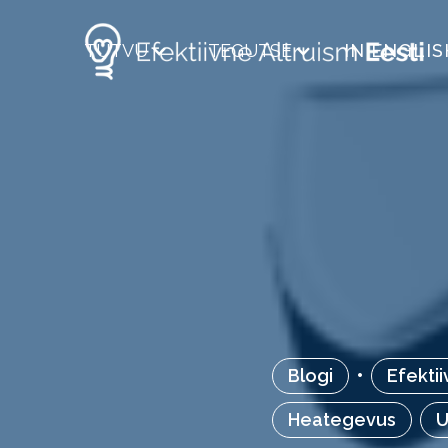
TUTVU
TEGUTSE
IN ENGLIS
Blogi
•
Efektii
Heategevus
U