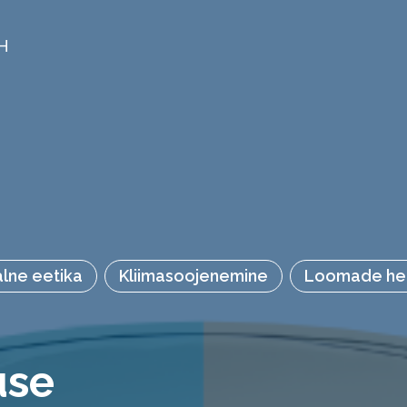
H
lne eetika
Kliimasoojenemine
Loomade he
use