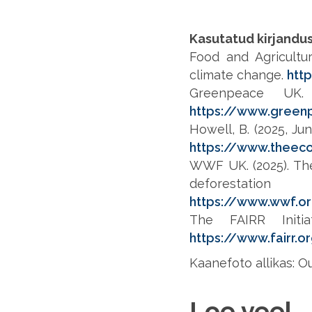
Kasutatud kirjandu
Food and Agricultur
climate change.
htt
Greenpeace UK. 
https://www.green
Howell, B. (2025, Ju
https://www.theeco
WWF UK. (2025). The
deforestati
https://www.wwf.or
The FAIRR Initia
https://www.fairr
Kaanefoto allikas: O
Loe veel