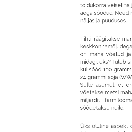
toidukorra veiseliha 
aega söödud. Need n
näljas ja puuduses.
Tihti räägitakse ma
keskkonnamõjudega. 
on maha võetud ja 
midagi, eks? Tuleb s
kui sööd 100 grammi
24 grammi soja (WWF,
Selle asemel, et er
võetakse metsi maha,
miljardit farmilo
söödetakse neile.
Üks oluline aspekt 