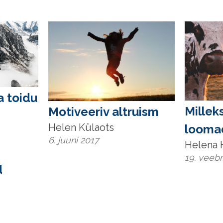
a toidu
Millek
Motiveeriv altruism
Helen Külaots
looma
6. juuni 2017
Helena 
19. veeb
d