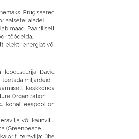
ähemaks. Prügisaared
riaalsetel aladel
lab maad. Paaniliselt
er töödelda.
t elektrienergiat või
 loodusuurija David
 toetada miljardeid
 äärmiselt keskkonda
ture Organization
4. kohal: eespool on
ravilja või kaunvilju
liha (Greenpeace,
alorit teravilja: ühe